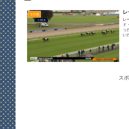
レ
その他
レ
ド
っ
い
スポ