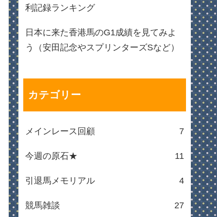
利記録ランキング
日本に来た香港馬のG1成績を見てみよ
う（安田記念やスプリンターズSなど）
カテゴリー
メインレース回顧
7
今週の原石★
11
引退馬メモリアル
4
競馬雑談
27