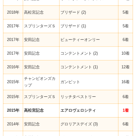
2018年
高松宮記念
ブリザード (2)
5着
2017年
スプリンターズＳ
ブリザード (1)
5着
2017年
安田記念
ビューティーオンリー
6着
2017年
安田記念
コンテントメント (2)
10着
2016年
安田記念
コンテントメント (1)
12着
チャンピオンズカ
2015年
ガンピット
16着
ップ
2015年
スプリンターズＳ
リッチタペストリー
6着
2015年
高松宮記念
エアロヴェロシティ
1着
2014年
安田記念
グロリアスデイズ (3)
6着