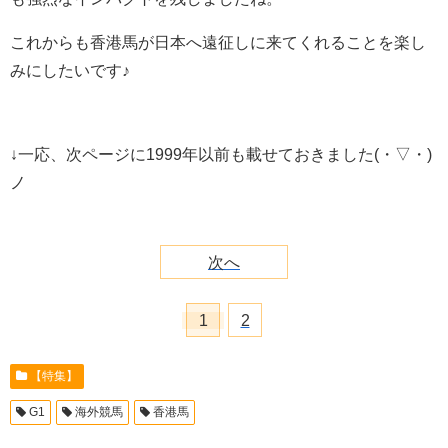
これからも香港馬が日本へ遠征しに来てくれることを楽し
みにしたいです♪
↓一応、次ページに1999年以前も載せておきました(・▽・)
ノ
次へ
1
2
【特集】
G1
海外競馬
香港馬