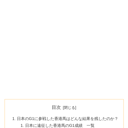
目次
日本のG1に参戦した香港馬はどんな結果を残したのか？
日本に遠征した香港馬のG1成績 一覧