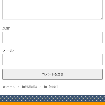
名前
メール
ホーム
競馬雑談
【特集】