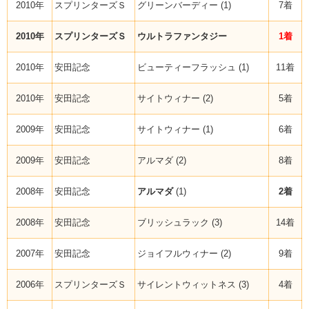
2010年
スプリンターズＳ
グリーンバーディー (1)
7着
2010年
スプリンターズＳ
ウルトラファンタジー
1着
2010年
安田記念
ビューティーフラッシュ (1)
11着
2010年
安田記念
サイトウィナー (2)
5着
2009年
安田記念
サイトウィナー (1)
6着
2009年
安田記念
アルマダ (2)
8着
2008年
安田記念
アルマダ
(1)
2着
2008年
安田記念
ブリッシュラック (3)
14着
2007年
安田記念
ジョイフルウィナー (2)
9着
2006年
スプリンターズＳ
サイレントウィットネス (3)
4着