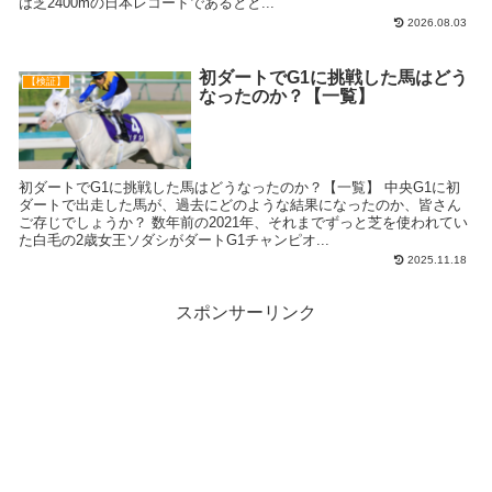
は芝2400mの日本レコードであるとと...
2026.08.03
初ダートでG1に挑戦した馬はどう
【検証】
なったのか？【一覧】
初ダートでG1に挑戦した馬はどうなったのか？【一覧】 中央G1に初
ダートで出走した馬が、過去にどのような結果になったのか、皆さん
ご存じでしょうか？ 数年前の2021年、それまでずっと芝を使われてい
た白毛の2歳女王ソダシがダートG1チャンピオ...
2025.11.18
スポンサーリンク