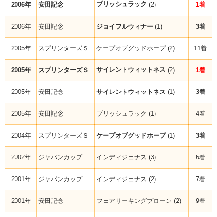
ブリッシュラック
(2)
2006年
安田記念
1着
2006年
安田記念
ジョイフルウィナー
(1)
3着
2005年
スプリンターズＳ
ケープオブグッドホープ (2)
11着
サイレントウィットネス
(2)
2005年
スプリンターズＳ
1着
2005年
安田記念
サイレントウィットネス
(1)
3着
2005年
安田記念
ブリッシュラック (1)
4着
2004年
スプリンターズＳ
ケープオブグッドホープ
(1)
3着
2002年
ジャパンカップ
インディジェナス (3)
6着
2001年
ジャパンカップ
インディジェナス (2)
7着
2001年
安田記念
フェアリーキングプローン (2)
9着