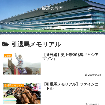
競馬の教室
予想に行き詰っている全国の競馬ファンへ。上手くなるための知識や考え方を伝授
する競馬の教室。
引退馬メモリアル
【番外編】史上最強牝馬『ヒシア
その他
マゾン』
2019.04.18
【引退馬メモリアル】ファインニ
引退馬メモリアル
ードル
2019.01.11