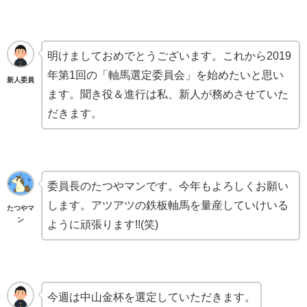
明けましておめでとうございます。これから2019
年第1回の「軸馬選定委員会」を始めたいと思い
新人委員
ます。聞き役＆進行は私、新人が務めさせていた
だきます。
委員長のたつやマンです。今年もよろしくお願い
します。アツアツの鉄板軸馬を量産していけいる
たつやマ
ン
ように頑張ります!!(笑)
今週は中山金杯を選定していただきます。