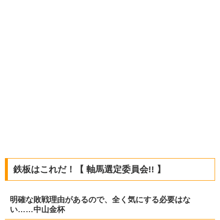
鉄板はこれだ！【 軸馬選定委員会!! 】
明確な敗戦理由があるので、全く気にする必要はな
い……中山金杯