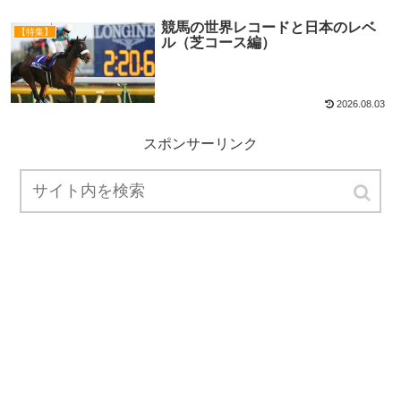
競馬の世界レコードと日本のレベ
【特集】
ル（芝コース編）
2026.08.03
スポンサーリンク