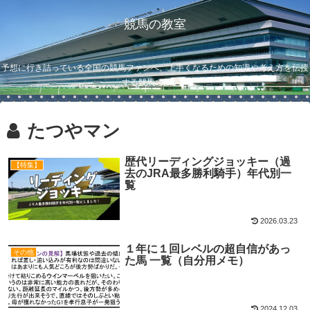
競馬の教室
予想に行き詰っている全国の競馬ファンへ。上手くなるための知識や考え方を伝授
する競馬の教室。
たつやマン
歴代リーディングジョッキー（過
【特集】
去のJRA最多勝利騎手）年代別一
覧
2026.03.23
１年に１回レベルの超自信があっ
その他
た馬 一覧（自分用メモ）
2024.12.03