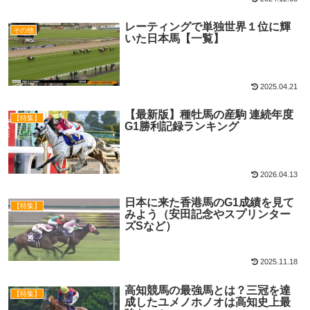
レーティングで単独世界１位に輝
その他
いた日本馬【一覧】
2025.04.21
【最新版】種牡馬の産駒 連続年度
【特集】
G1勝利記録ランキング
2026.04.13
日本に来た香港馬のG1成績を見て
【特集】
みよう（安田記念やスプリンター
ズSなど）
2025.11.18
高知競馬の最強馬とは？三冠を達
【特集】
成したユメノホノオは高知史上最