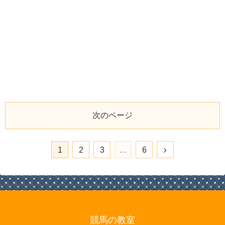
次のページ
1
2
3
…
6
競馬の教室