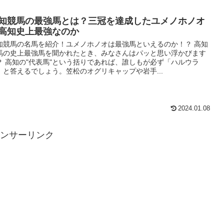
知競馬の最強馬とは？三冠を達成したユメノホノオ
高知史上最強なのか
知競馬の名馬を紹介！ユメノホノオは最強馬といえるのか！？ 高知
馬の史上最強馬を聞かれたとき、みなさんはパッと思い浮かびます
？ 高知の"代表馬"という括りであれば、誰しもが必ず「ハルウラ
」と答えるでしょう。笠松のオグリキャップや岩手...
2024.01.08
ンサーリンク