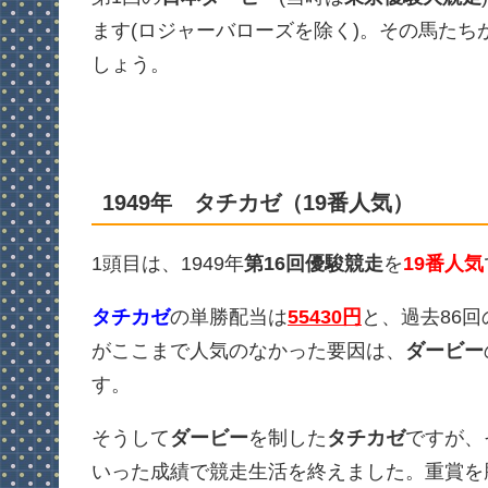
ます(ロジャーバローズを除く)。その馬たち
しょう。
1949年 タチカゼ（19番人気）
1頭目は、1949年
第16回優駿競走
を
19番人気
タチカゼ
の単勝配当は
55430円
と、過去86
がここまで人気のなかった要因は、
ダービー
す。
そうして
ダービー
を制した
タチカゼ
ですが、
いった成績で競走生活を終えました。重賞を