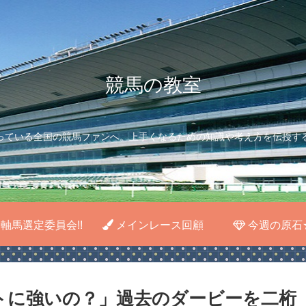
競馬の教室
っている全国の競馬ファンへ。上手くなるための知識や考え方を伝授す
軸馬選定委員会!!
メインレース回顧
今週の原石
トに強いの？」過去のダービーを二桁