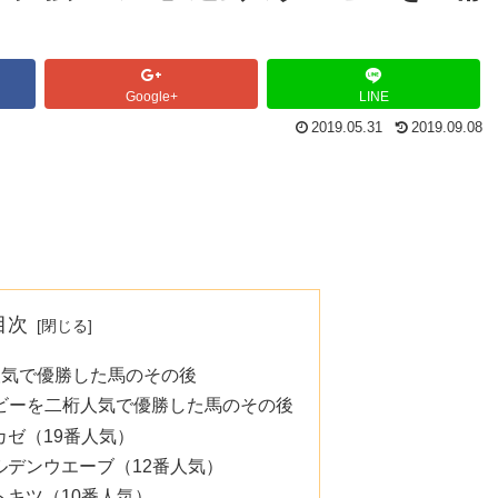
Google+
LINE
2019.05.31
2019.09.08
目次
人気で優勝した馬のその後
ビーを二桁人気で優勝した馬のその後
カゼ（19番人気）
ールデンウエーブ（12番人気）
ートキツ（10番人気）