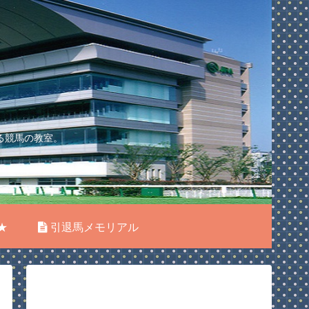
る競馬の教室。
★
引退馬メモリアル