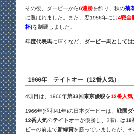
その後、ダービーから
6連勝
を飾り、秋の
菊
に選ばれました。また、翌1956年には
4戦全
杯
)
を制覇しました。
年度代表馬
に輝くなど、
ダービー馬としては
1966年 テイトオー（12番人気）
4頭目は、1966年
第33回東京優駿
を
12番人気
1966年(昭和41年)の日本ダービーは、
戦国ダ
12番人気
の
テイトオー
が優勝し、2着には
1
ビーの前走で
新緑賞
を勝っていましたが、そ