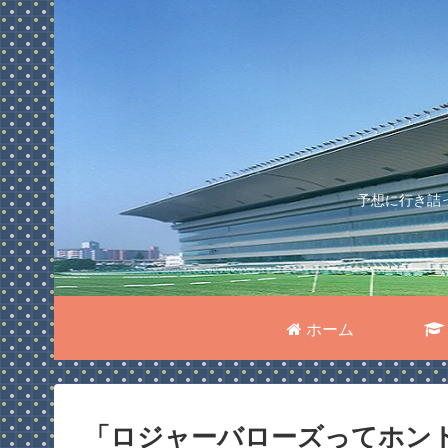
予想に行き詰
ホーム
「ロジャーバローズってホン