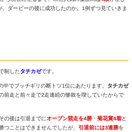
が、ダービーの後に成功したのか。1例ずつ見ていきま
で制した
タチカゼ
です。
回の中でブッチギリの断トツ1位にあたります。
タチカゼ
の前走と前々走で2走連続の惨敗を喫していたからで
その後は引退までに
オープン競走を4勝
・
菊花賞4着
と
勝つことはできませんでしたが、
引退前には3連勝
を