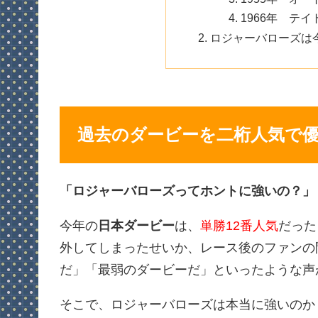
1966年 テ
ロジャーバローズは
過去のダービーを二桁人気で
「ロジャーバローズってホントに強いの？」
今年の
日本ダービー
は、
単勝12番人気
だった
外してしまったせいか、レース後のファンの
だ」「最弱のダービーだ」といったような声
そこで、ロジャーバローズは本当に強いのか