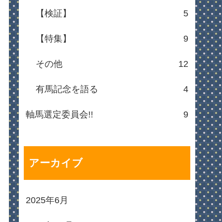
【検証】
5
【特集】
9
その他
12
有馬記念を語る
4
軸馬選定委員会!!
9
アーカイブ
2025年6月