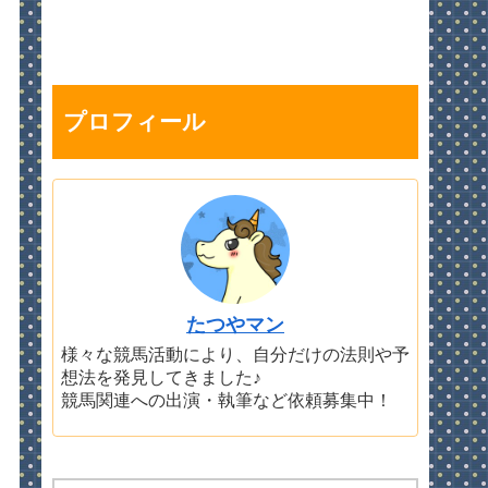
プロフィール
たつやマン
様々な競馬活動により、自分だけの法則や予
想法を発見してきました♪
競馬関連への出演・執筆など依頼募集中！