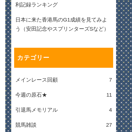
利記録ランキング
日本に来た香港馬のG1成績を見てみよ
う（安田記念やスプリンターズSなど）
カテゴリー
メインレース回顧
7
今週の原石★
11
引退馬メモリアル
4
競馬雑談
27