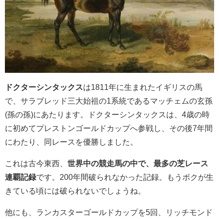
ドクターシンタックス
は1811年に生まれたイギリスの馬
で、サラブレッド三大始祖の1系統であるマッチェムの玄孫
(孫の孫)にあたります。ドクターシンタックスは、4歳の時
に初めてプレストンゴールドカップへ参戦し、その後7年間
にわたり、同レースを優勝しました。
これは古今東西、
世界中の競走馬の中で、最多の芝レース
連覇記録
です。200年間破られなかった記録。もうボクが生
きている頃には破られないでしょうね。
他にも、ランカスターゴールドカップを5回、リッチモンド