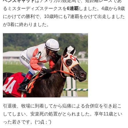
ベンズキャット
はアメリカの競走馬で、短距離レースであ
るミスターディズステークスを
6連覇
しました。4歳から9歳
にかけての勝利で、10歳時にも7連覇をかけて出走しました
が3着に終わりました。
引退後、牧場に到着してから疝痛による合併症を引き起こ
してしまい、安楽死の処置がとられました。享年11歳とい
った若さです。(つД；‛)