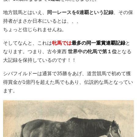
地方競馬とはいえ、
同一レースを6連覇という記録
、その保
持者がまさか日本にいるとは、、、
ちょっと信じられませんね。
そしてなんと、これは
牝馬では
最多の同一重賞連覇記録
と
なります。つまり、古今東西
世界中の牝馬で第１位
となる
大記録を保持しているのです！！
シバフイルドーは通算で35勝をあげ、道営競馬で初めて獲
得賞金が1億円を超えた馬でもあり、伝説的な馬となってい
ます。