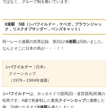
ではなく、グループ制を敷いています。
6連覇 5頭（シバフイルドー，ケベガ，ブラウンジャッ
ク，リスクオブサンダー，ベンズキャット）
同一レース連覇の世界記録、第2位の
6連覇
は5頭いました。
なんとそこに日本の馬が・・・！！
シバフイルドー
（日本）

　クイーンカップ

　（1979～1984年連覇）
シバフイルドー
は、ホッカイドウ競馬(旧・道営競馬)所属の
牝馬です。4歳で初参戦した重賞
クイーンカップ
に優勝した
後、10歳になるまで
6連覇
を果たしました。