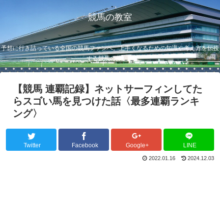
競馬の教室
予想に行き詰っている全国の競馬ファンへ。上手くなるための知識や考え方を伝授
する競馬の教室。
【競馬 連覇記録】ネットサーフィンしてた
らスゴい馬を見つけた話〈最多連覇ランキ
ング〉
Twitter
Facebook
Google+
LINE
2022.01.16
2024.12.03