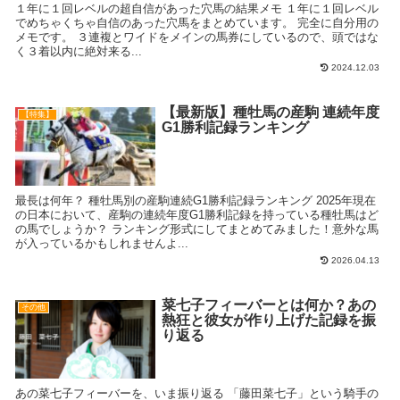
１年に１回レベルの超自信があった穴馬の結果メモ １年に１回レベル
でめちゃくちゃ自信のあった穴馬をまとめています。 完全に自分用の
メモです。 ３連複とワイドをメインの馬券にしているので、頭ではな
く３着以内に絶対来る...
2024.12.03
【最新版】種牡馬の産駒 連続年度
【特集】
G1勝利記録ランキング
最長は何年？ 種牡馬別の産駒連続G1勝利記録ランキング 2025年現在
の日本において、産駒の連続年度G1勝利記録を持っている種牡馬はど
の馬でしょうか？ ランキング形式にしてまとめてみました！意外な馬
が入っているかもしれませんよ...
2026.04.13
菜七子フィーバーとは何か？あの
その他
熱狂と彼女が作り上げた記録を振
り返る
あの菜七子フィーバーを、いま振り返る 「藤田菜七子」という騎手の