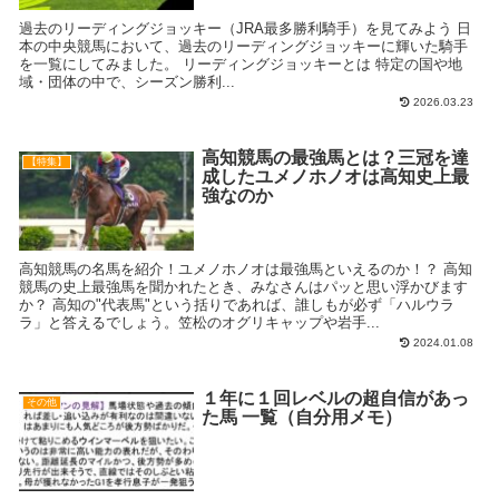
過去のリーディングジョッキー（JRA最多勝利騎手）を見てみよう 日
本の中央競馬において、過去のリーディングジョッキーに輝いた騎手
を一覧にしてみました。 リーディングジョッキーとは 特定の国や地
域・団体の中で、シーズン勝利...
2026.03.23
高知競馬の最強馬とは？三冠を達
【特集】
成したユメノホノオは高知史上最
強なのか
高知競馬の名馬を紹介！ユメノホノオは最強馬といえるのか！？ 高知
競馬の史上最強馬を聞かれたとき、みなさんはパッと思い浮かびます
か？ 高知の"代表馬"という括りであれば、誰しもが必ず「ハルウラ
ラ」と答えるでしょう。笠松のオグリキャップや岩手...
2024.01.08
１年に１回レベルの超自信があっ
その他
た馬 一覧（自分用メモ）