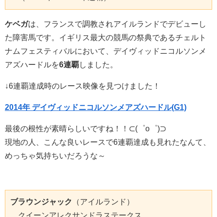
ケベガ
は、フランスで調教されアイルランドでデビューし
た障害馬です。イギリス最大の競馬の祭典であるチェルト
ナムフェスティバルにおいて、デイヴィッドニコルソンメ
アズハードルを
6連覇
しました。
↓6連覇達成時のレース映像を見つけました！
2014年 デイヴィッドニコルソンメアズハードル(G1)
最後の根性が素晴らしいですね！！⊂(゜o゜)⊃
現地の人、こんな良いレースで6連覇達成も見れたなんて、
めっちゃ気持ちいだろうな～
ブラウンジャック
（アイルランド）

　クイーンアレクサンドラステークス
