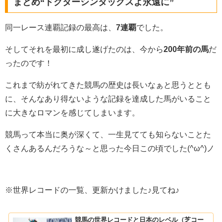
まとめ“ドクターシンタックスよ永遠に”
同一レース連覇記録の最高は、
7連覇
でした。
そしてそれを最初に成し遂げたのは、今から
200年前の馬
だ
ったのです！
これまで紡がれてきた競馬の歴史は長いなぁと思うととも
に、そんなあり得ないような記録を達成した馬がいること
に大きなロマンを感じてしまいます。
競馬って本当に奥が深くて、一生見てても知らないことた
くさんあるんだろうな～と思った今日この頃でした(^ω^)ノ
※世界レコードの一覧、更新かけました♪見てね♪
競馬の世界レコードと日本のレベル（芝コー