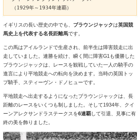
　（1929年～1934年連覇）
イギリスの長い歴史の中でも、
ブラウンジャック
は
英国競
馬史上を代表する名長距離馬
です。
この馬はアイルランドで生産され、前半生は障害競走に出
走していました。連勝を続け、瞬く間に障害G1も優勝した
ブラウンジャックは、レースを観戦していた一人の騎手の
進言により平地競走への転向を決めます。当時の英国トッ
プ騎手、スティーヴン・ドノヒューです。
平地競走へ出走するようになったブラウンジャックは、長
距離のレースをいくつも制しました。そして1934年、クイ
ーンアレクサンドラステークスを
6連覇
して引退、見事に有
終の美を飾りました。