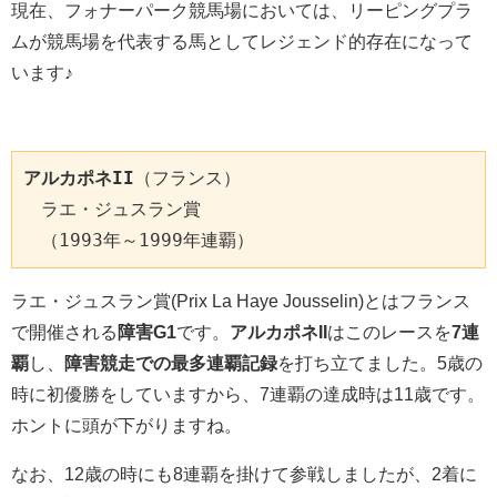
現在、フォナーパーク競馬場においては、リーピングプラ
ムが競馬場を代表する馬としてレジェンド的存在になって
います♪
アルカポネII
（フランス）

　ラエ・ジュスラン賞

　（1993年～1999年連覇）
ラエ・ジュスラン賞(Prix La Haye Jousselin)とはフランス
で開催される
障害G1
です。
アルカポネII
はこのレースを
7連
覇
し、
障害競走での最多連覇記録
を打ち立てました。5歳の
時に初優勝をしていますから、7連覇の達成時は11歳です。
ホントに頭が下がりますね。
なお、12歳の時にも8連覇を掛けて参戦しましたが、2着に