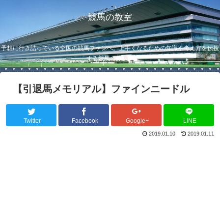
競馬の教室
予想に行き詰っている全国の競馬ファンへ。上手くなるための知識や考え方を伝授
する競馬の教室。
【引退馬メモリアル】ファインニードル
Twitter
Facebook
Google+
LINE
2019.01.10
2019.01.11