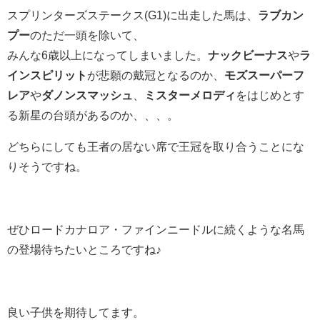
スプリンターズステークス(G1)に出走した馬は、
ラブカン
プー
のただ一頭を除いて、
みんな6歳以上になってしまいました。
ナックビーナス
や
ラ
インスピリット
が悲願の戴冠となるのか、
モズスーパーフ
レア
や
ダノンスマッシュ
、
ミスターメロディ
をはじめとす
る新星の台頭があるのか、、、。
どちらにしても王者の居ない席で王冠を取り合うことにな
りそうですね。
ぜひロードカナロア・ファインニードルに続くような名馬
の登場待ちたいところですね♪
良い子供を期待してます。