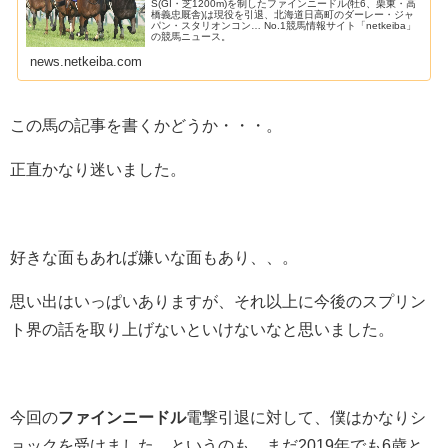
S(GI・芝1200m)を制したファインニードル(牡6、栗東・高
橋義忠厩舎)は現役を引退、北海道日高町のダーレー・ジャ
パン・スタリオンコン… No.1競馬情報サイト「netkeiba」
の競馬ニュース。
news.netkeiba.com
この馬の記事を書くかどうか・・・。
正直かなり迷いました。
好きな面もあれば嫌いな面もあり、、。
思い出はいっぱいありますが、それ以上に今後のスプリン
ト界の話を取り上げないといけないなと思いました。
今回の
ファインニードル
電撃引退に対して、僕はかなりシ
ョックを受けました。というのも、まだ2019年でも6歳と