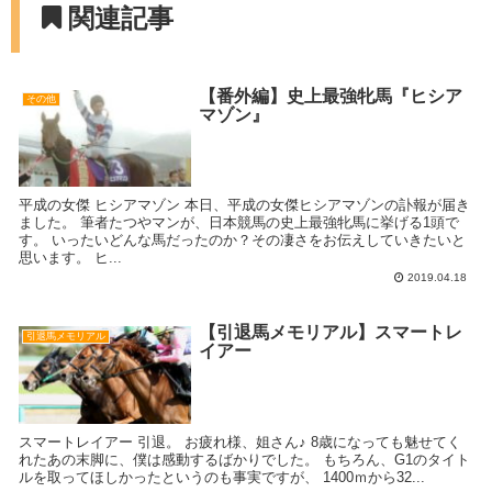
関連記事
【番外編】史上最強牝馬『ヒシア
その他
マゾン』
平成の女傑 ヒシアマゾン 本日、平成の女傑ヒシアマゾンの訃報が届き
ました。 筆者たつやマンが、日本競馬の史上最強牝馬に挙げる1頭で
す。 いったいどんな馬だったのか？その凄さをお伝えしていきたいと
思います。 ヒ...
2019.04.18
【引退馬メモリアル】スマートレ
引退馬メモリアル
イアー
スマートレイアー 引退。 お疲れ様、姐さん♪ 8歳になっても魅せてく
れたあの末脚に、僕は感動するばかりでした。 もちろん、G1のタイト
ルを取ってほしかったというのも事実ですが、 1400ｍから32...