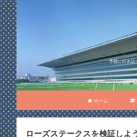
予想に行き詰
ホーム
ローズステークスを検証しよ