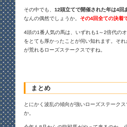
その中でも、
12頭立てで開催された年は4回
なんの偶然でしょうか。
その4回全ての決着
4頭の1番人気の馬は、いずれも1～2倍代の
をとても厚かったことが伺い知れます。それ
が荒れるローズステークスですね。
まとめ
とにかく波乱の傾向が強いローズステークス
か。
今年も8月からの臨戦馬がやって来るのか、