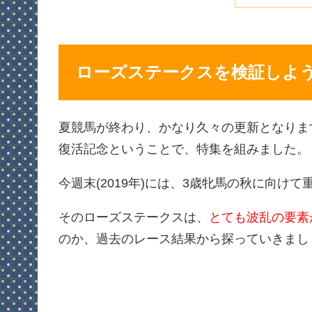
ローズステークスを検証しよ
夏競馬が終わり、かなり久々の更新となります
復活記念ということで、特集を組みました。
今週末(2019年)には、3歳牝馬の秋に向けて
そのローズステークスは、
とても波乱の要素
のか、過去のレース結果から探っていきまし