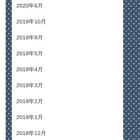
2020年6月
2019年10月
2019年9月
2019年5月
2019年4月
2019年3月
2019年2月
2019年1月
2018年12月