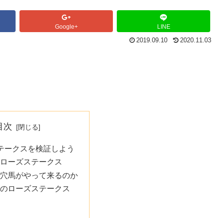
Google+
LINE
2019.09.10
2020.11.03
目次
テークスを検証しよう
ローズステークス
穴馬がやって来るのか
のローズステークス