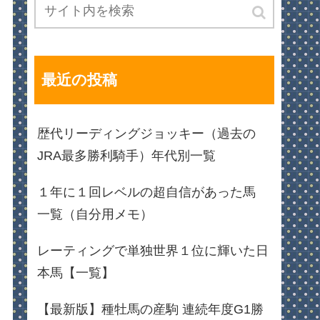
最近の投稿
歴代リーディングジョッキー（過去の
JRA最多勝利騎手）年代別一覧
１年に１回レベルの超自信があった馬
一覧（自分用メモ）
レーティングで単独世界１位に輝いた日
本馬【一覧】
【最新版】種牡馬の産駒 連続年度G1勝