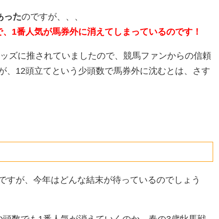
あった
のですが、、、
で、1番人気が馬券外に消えてしまっているのです！
オッズに推されていましたので、競馬ファンからの信頼
が、12頭立てという少頭数で馬券外に沈むとは、さす
ですが、今年はどんな結末が待っているのでしょう
少頭数でも1番人気が消えていくのか。春の3歳牝馬戦