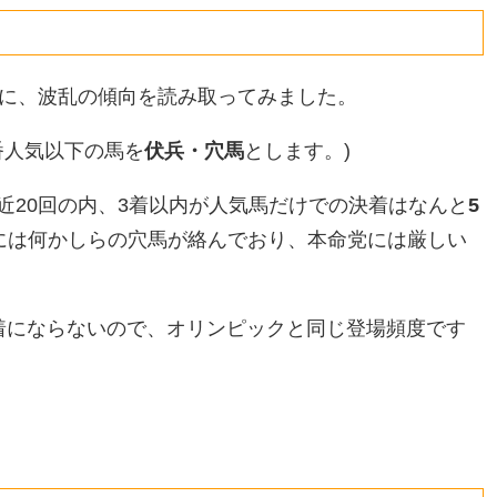
に、波乱の傾向を読み取ってみました。
番人気以下の馬を
伏兵・穴馬
とします。)
近20回の内、3着以内が人気馬だけでの決着はなんと
5
回には何かしらの穴馬が絡んでおり、本命党には厳しい
着にならないので、オリンピックと同じ登場頻度です