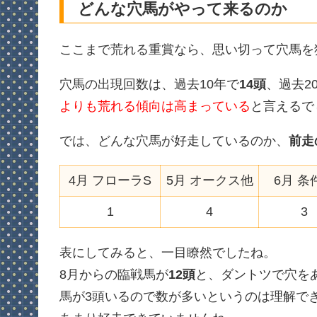
どんな穴馬がやって来るのか
ここまで荒れる重賞なら、思い切って穴馬を
穴馬の出現回数は、過去10年で
14頭
、過去2
よりも荒れる傾向は高まっている
と言えるで
では、どんな穴馬が好走しているのか、
前走
4月 フローラS
5月 オークス他
6月 条
1
4
3
表にしてみると、一目瞭然でしたね。
8月からの臨戦馬が
12頭
と、ダントツで穴を
馬が3頭いるので数が多いというのは理解で