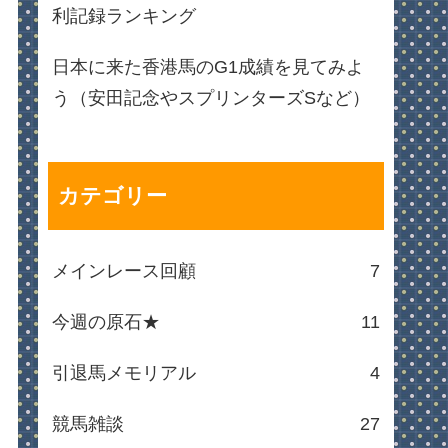
利記録ランキング
日本に来た香港馬のG1成績を見てみよ
う（安田記念やスプリンターズSなど）
カテゴリー
メインレース回顧
7
今週の原石★
11
引退馬メモリアル
4
競馬雑談
27