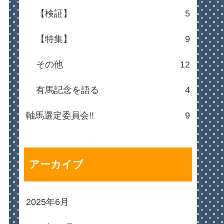
【検証】
5
【特集】
9
その他
12
有馬記念を語る
4
軸馬選定委員会!!
9
アーカイブ
2025年6月